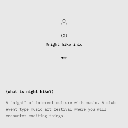
(X)
@night_hike_info
I18n Error: Missing interpo
I18n Error: Missing interp
I18n Error: Missing inter
(what is night hike?)
A “night” of internet culture with music. A club
event type music art festival where you will
encounter exciting things.