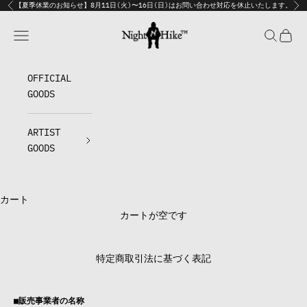
コンテンツへスキップ
【夏季休業のお知らせ】8月11日(火)〜16日(日)はお問い合わせ対応を休止いたします。
前へ
次
NIGHT HIKE Official Store
メニュー
検索
カート
OFFICIAL
GOODS
ARTIST
GOODS
カート
カートが空です
特定商取引法に基づく表記
■販売事業者の名称