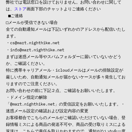
弊社では電話窓口を設けておりません。お問い合わせに関して
は、
ストア
画面下部のチャットよりご連絡ください
■ご連絡
□メールが受信できない場合
全ての自動通知メールは下記いずれかのアドレスから配信いたし
ます。
・cs@mart.nighthike.net
・
info@mart.nighthike.net
まずは迷惑メール等やスパムフォルダーに届いていないかどう
か、ご確認ください。
特に携帯キャリアメール・icloudメールはメールの排除設定が
厳しいため、自動通知メールが届かないケースが多々発生してお
りますのでご注意ください。
お問い合わせの前に下記２点、ご確認をお願いいたします。
・ドメイン指定の解除
「
@mart.nighthike.net
」の受信設定をお願いいたします。・
迷惑メール設定の確認および設定内容の変更
お客様都合でこちらのメールがご確認いただけていない場合、登
録情報ミスによる商品の発送不可や、商品の受け取りミスによる
返送は、こちらで責任を取りかねますので、通知がないか今一度