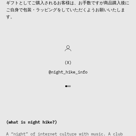
ギフトとしてご購入されるお客様は、お手数ですが商品購入後に
ご自身で包装・ラッピングをしていただくようお願いいたしま
す。
(X)
@night_hike_info
I18n Error: Missing interpo
I18n Error: Missing interp
I18n Error: Missing inter
(what is night hike?)
A “night” of internet culture with music. A club