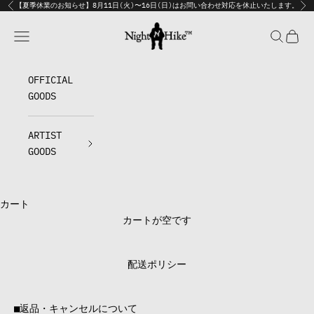
コンテンツへスキップ
【夏季休業のお知らせ】8月11日(火)〜16日(日)はお問い合わせ対応を休止いたします。
前へ
次
NIGHT HIKE Official Store
メニュー
検索
カート
OFFICIAL
GOODS
ARTIST
GOODS
カート
カートが空です
配送ポリシー
■返品・キャンセルについて